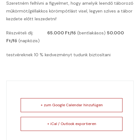
Szeretném felhívni a figyelmet, hogy amelyik leendő táborozó
műkörmöt/géllakkos körömpótlást visel, legyen szíves a tábor
kezdete előtt leszedetni!
Részvételi díj:
65.000 Ft/fő
(bentlakásos)
50.000
Ft/fő
(napközis)
testvéreknek 10 % kedvezményt tudunk biztosítani
+ zum Google Calendar hinzufügen
+ iCal / Outlook exportieren