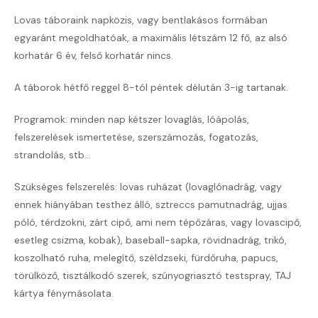
Lovas táboraink napközis, vagy bentlakásos formában
egyaránt megoldhatóak, a maximális létszám 12 fő, az alsó
korhatár 6 év, felső korhatár nincs.
A táborok hétfő reggel 8-tól péntek délután 3-ig tartanak.
Programok: minden nap kétszer lovaglás, lóápolás,
felszerelések ismertetése, szerszámozás, fogatozás,
strandolás, stb...
Szükséges felszerelés: lovas ruházat (lovaglónadrág, vagy
ennek hiányában testhez álló, sztreccs pamutnadrág, ujjas
póló, térdzokni, zárt cipő, ami nem tépőzáras, vagy lovascipő,
esetleg csizma, kobak), baseball-sapka, rövidnadrág, trikó,
koszolható ruha, melegítő, széldzseki, fürdőruha, papucs,
törülköző, tisztálkodó szerek, szúnyogriasztó testspray, TAJ
kártya fénymásolata.