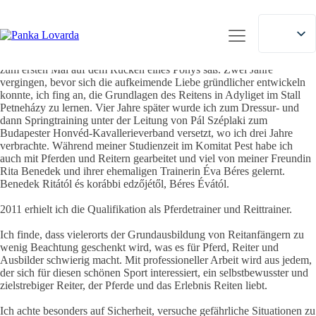
Über mich
Mein Name ist Anna Jezerniczky, ich wurde 1982 in Budapest
geboren.
Meine Beziehung zum Reiten begann, als ich fünf Jahre alt war, als ich
zum ersten Mal auf dem Rücken eines Ponys saß. Zwei Jahre
vergingen, bevor sich die aufkeimende Liebe gründlicher entwickeln
konnte, ich fing an, die Grundlagen des Reitens in Adyliget im Stall
Petneházy zu lernen. Vier Jahre später wurde ich zum Dressur- und
dann Springtraining unter der Leitung von Pál Széplaki zum
Budapester Honvéd-Kavallerieverband versetzt, wo ich drei Jahre
verbrachte. Während meiner Studienzeit im Komitat Pest habe ich
auch mit Pferden und Reitern gearbeitet und viel von meiner Freundin
Rita Benedek und ihrer ehemaligen Trainerin Éva Béres gelernt.
Benedek Ritától és korábbi edzőjétől, Béres Évától.
2011 erhielt ich die Qualifikation als Pferdetrainer und Reittrainer.
Ich finde, dass vielerorts der Grundausbildung von Reitanfängern zu
wenig Beachtung geschenkt wird, was es für Pferd, Reiter und
Ausbilder schwierig macht. Mit professioneller Arbeit wird aus jedem,
der sich für diesen schönen Sport interessiert, ein selbstbewusster und
zielstrebiger Reiter, der Pferde und das Erlebnis Reiten liebt.
Ich achte besonders auf Sicherheit, versuche gefährliche Situationen zu